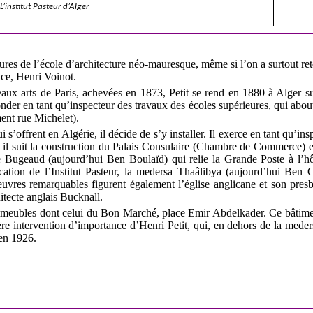
L’institut Pasteur d’Alger
ures de l’école d’architecture néo-mauresque, même si l’on a surtout ret
nce, Henri Voinot.
aux arts de Paris, achevées en 1873, Petit se rend en 1880 à Alger sur
der en tant qu’inspecteur des travaux des écoles supérieures, qui abouti
nt rue Michelet).
i s’offrent en Algérie, il décide de s’y installer. Il exerce en tant qu’in
 il suit la construction du Palais Consulaire (Chambre de Commerce) en
Bugeaud (aujourd’hui Ben Boulaïd) qui relie la Grande Poste à l’hôt
cation de l’Institut Pasteur, la medersa Thaâlibya (aujourd’hui Ben 
vres remarquables figurent également l’église anglicane et son presb
itecte anglais Bucknall.
s immeubles dont celui du Bon Marché, place Emir Abdelkader. Ce bâtime
ère intervention d’importance d’Henri Petit, qui, en dehors de la mede
 en 1926.