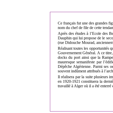
Ce français fut une des grandes fig
nom du chef de file de cette tenda
Après des études à l’Ecole des Be
Dauphin qui lui propose de le secon
(rue Didouche Mourad, ancienneme
Réalisant toutes les opportunités qu
Gouvernement Général. A ce titre,
docks du port ainsi que la Rampe 
mauresque semanifeste par l’édifi
Dépêche Algérienne. Parmi ses oeu
souvent indûment attribués à l’arch
Il réalisera par la suite plusieur
en 1920-1921 constituera la derni
travaillé à Alger où il a été enterré