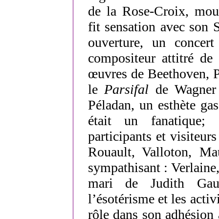
de la Rose-Croix, mouv
fit sensation avec son 
ouverture, un concert
compositeur attitré d
œuvres de Beethoven, P
le
Parsifal
de Wagner d
Péladan, un esthète ga
était un fanatique;
participants et visiteu
Rouault, Valloton, Ma
sympathisant : Verlaine
mari de Judith Gaut
l’ésotérisme et les activ
rôle dans son adhésion 