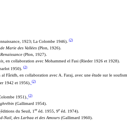
(2)
nnaissance, 1923; La Colombe 1946).
s de Marie des Vallées
(Plon, 1926).
a Renaissance
(Plon, 1927).
sis,
en collaboration avec Mohammed el Fasi (Rieder 1926 et 1928).
(2)
harlot 1950).
 al Fâridh, en collaboration avec A. Faraj, avec une étude sur le soufi
(2)
er 1942 et 1956).
(2)
Colombe 1951).
maghrébin
(Gallimard 1954).
re
e
(éditions du Seuil, 1
éd. 1955, 9
éd. 1974).
ed-Nail, des Larbaa et des Amours
(Gallimard 1960).