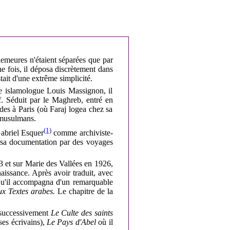
emeures n'étaient séparées que par
e fois, il déposa discrètement dans
tait d'une extrême simplicité.
bre islamologue Louis Massignon, il
 Séduit par le Maghreb, entré en
des à Paris (où Faraj logea chez sa
s musulmans.
(1)
Gabriel Esquer
comme archiviste­
 sa documentation par des voyages
 et sur Marie des Vallées en 1926,
issance. Après avoir traduit, avec
qu'il accompagna d'un remarquable
ux Textes arabes.
Le chapitre de la
t successivement
Le Culte des saints
ses écrivains),
Le Pays d'Abel
où il