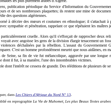
 nomades les plus purement arabes d'Algérie.
iens,
publication périodique du Service d'Information du Gouvernemen
urs et de ses nombreuses plaquettes; ils restent une mine de documents
édie des questions algériennes.
é à décrire des mœurs et coutumes en ethnologue; il s'attachait à préc
 avec sympathie et pénétration, rappelant ce que répétaient les maîtres j
 particulièrement cruelle. Alors qu'il s'efforçait de rapprocher deux rel
 il voyait avec angoisse les gens de la division élargir tenacement un fo
es violences déchaînées par la rébellion. L'assaut du Gouvernement G
emparer. C'est un homme profondément meurtri que nous aidâmes, en mai 
 de Seine, sa fin de vie fut mélancolique, aggravée par une longue ma
 dont il fut, à sa manière, l'une des innombrables victimes.
le dont l'intérêt ne cessera de grandir. Des rééditions de plusieurs de ses
quer, dans
Les Chiers d'Afrique du Nord
N° 13
.
publié en reprographie
La Vie de Mahomet, Les plus Beaux Textes arabes