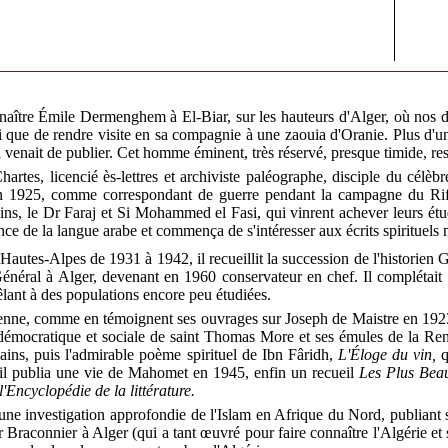
naître Émile Dermenghem à El-Biar, sur les hauteurs d'Alger, où nos d
i que de rendre visite en sa compagnie à une zaouia d'Oranie. Plus d'un
il venait de publier. Cet homme éminent, très réservé, presque timide, res
hartes, licencié ès-lettres et archiviste paléographe, disciple du célè
en 1925, comme correspondant de guerre pendant la campagne du Rif.
ns, le Dr Faraj et Si Mohammed el Fasi, qui vinrent achever leurs étu
nce de la langue arabe et commença de s'intéresser aux écrits spirituel
 Hautes-Alpes de 1931 à 1942, il recueillit la succession de l'historien 
énéral à Alger, devenant en 1960 conservateur en chef. Il complétait
mêlant à des populations encore peu étudiées.
ienne, comme en témoignent ses ouvrages sur Joseph de Maistre en 1923
démocratique et sociale de saint Thomas More et ses émules de la Rena
ains, puis l'admirable poème spirituel de Ibn Fâridh,
L'Éloge du vin,
il publia une vie de Mahomet en 1945, enfin un recueil
Les Plus Bea
l'Encyclopédie de la littérature.
à une investigation approfondie de l'Islam en Afrique du Nord, publian
r Braconnier à Alger (qui a tant œuvré pour faire connaître l'Algérie et 