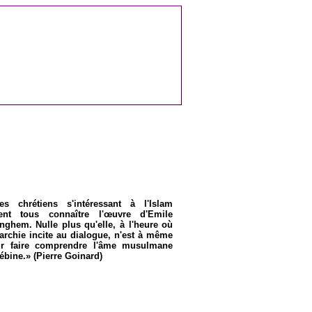
 chrétiens s'intéressant à l'Islam
ient tous connaître l'œuvre d'Emile
ghem. Nulle plus qu'elle, à l'heure où
rarchie incite au dialogue, n'est à même
ur faire comprendre l'âme musulmane
bine.» (Pierre Goinard)