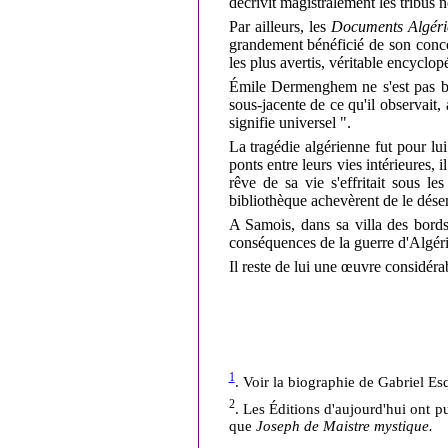
décrivit magistralement les tribus
Par ailleurs, les
Documents Algér
grandement bénéficié de son conco
les plus avertis, véritable encyclop
Émile Dermenghem ne s'est pas born
sous-jacente de ce qu'il observait,
signifie universel ".
La tragédie algérienne fut pour lui
ponts entre leurs vies intérieures,
rêve de sa vie s'effritait sous l
bibliothèque achevèrent de le dés
A
Samois, dans sa villa des bords
conséquences de la guerre d'Algérie
Il reste de lui une œuvre considérab
1
. Voir la biographie de Gabriel Es
2
. Les Éditions d'aujourd'hui ont 
que
Joseph de Maistre mystique.