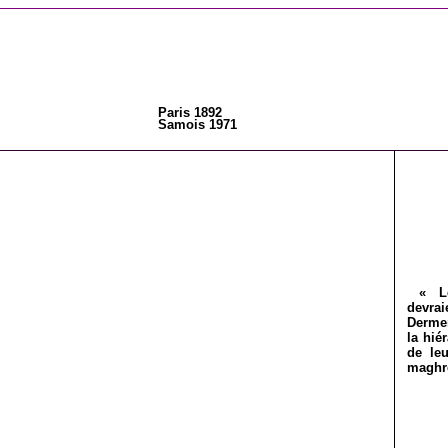
Paris 1892
Samois 1971
« Les
devra
Dermen
la hié
de le
maghré