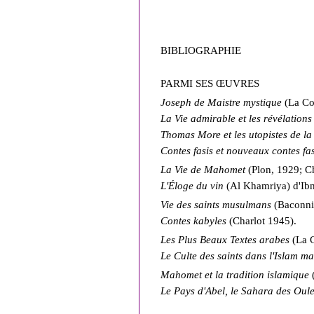
BIBLIOGRAPHIE
PARMI SES ŒUVRES
J
oseph de Maistre mystique
(La Co
La Vie admirable et les révélation
Thomas More et les utopistes de l
Contes fasis et nouveaux contes fa
La Vie de Mahomet
(Plon, 1929; C
L'Éloge du vin
(Al Khamriya) d'Ibn
Vie des saints musulmans
(Baconni
Contes kabyles
(Charlot 1945).
Les Plus Beaux Textes arabes
(La 
Le Culte des saints dans l'Islam 
Mahomet et la tradition islamique
Le Pays d'Abel, le Sahara des Oul